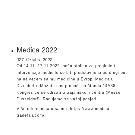
Medica 2022
27. Oktobra 2022.
Od 14.11.-17.11.2022. naša stolica za preglede i
intervencije medielle će biti predstavljena po drugi put
na najvećem sajmu medicine u Evropi Medica u
Dizeldorfu. Možete nas pronaći na štandu 14A38.
Kongres će se održati u Sajamskom centru (Messe
Dusseldorf). Radujemo se vašoj posjeti.
Više informacija o sajmu: https://www.medica-
tradefair.com/